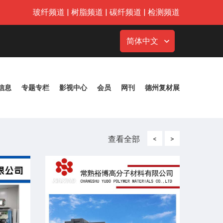
玻纤频道
|
树脂频道
|
碳纤频道
|
检测频道
简体中文
信息
专题专栏
影视中心
会员
网刊
德州复材展
查看全部
<
>