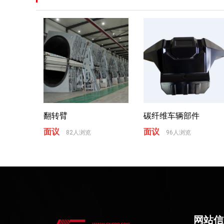
翻转臂
碳纤维车辆部件
面议
面议
82人浏览
96人浏览
网站信