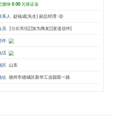
已缴纳
0.00
元保证金
联系人
赵福成(先生) 副总经理
会员
[
当前离线
]
[加为商友]
[发送信件]
邮件
电话
地区
山东
地址
德州市德城区新华工业园双一路