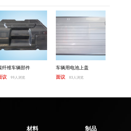
碳纤维车辆部件
车辆用电池上盖
面议
面议
99人浏览
83人浏览
材料
制品