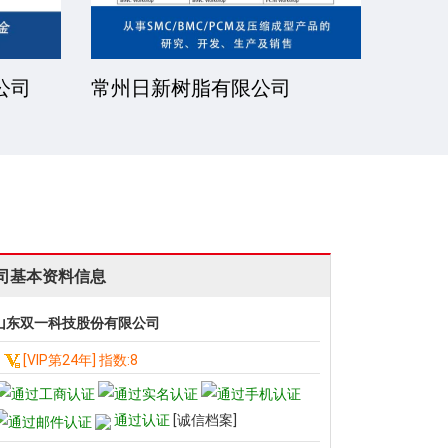
公司
安徽金骏复合材料有限公司
厦门
司基本资料信息
山东双一科技股份有限公司
[VIP第24年] 指数:8
通过认证
[诚信档案]