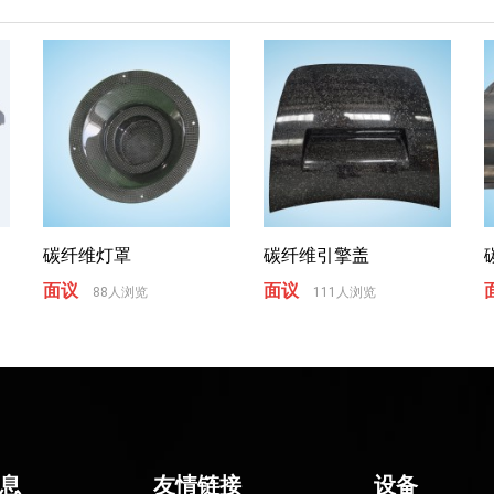
碳纤维灯罩
碳纤维引擎盖
面议
面议
88人浏览
111人浏览
息
友情链接
设备