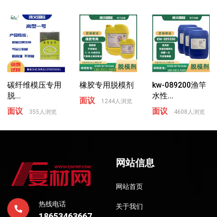
碳纤维模压专用
橡胶专用脱模剂
kw-089200渔竿
脱...
水性...
面议
1244人浏览
面议
面议
355人浏览
4608人浏览
网站信息
网站首页
热线电话
关于我们
18653463667