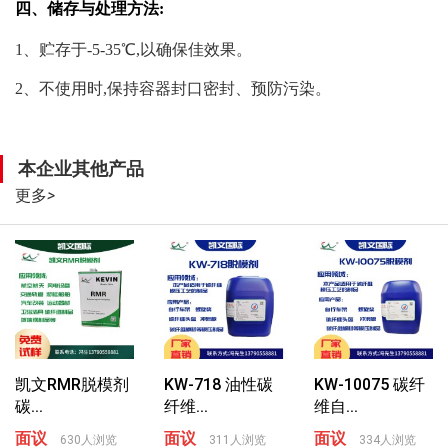
四、储存与处理方法
:
1、贮存于-5-35℃,以确保佳效果。
2、不使用时,保持容器封口密封、预防污染。
本企业其他产品
更多
>
凯文RMR脱模剂
KW-718 油性碳
KW-10075 碳纤
碳...
纤维...
维自...
面议
面议
面议
630人浏览
311人浏览
334人浏览