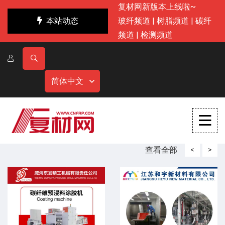
复材网新版本上线啦~
本站动态
玻纤频道
|
树脂频道
|
碳纤
频道
|
检测频道
简体中文
查看全部
<
>