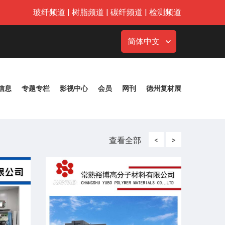
玻纤频道
|
树脂频道
|
碳纤频道
|
检测频道
简体中文
信息
专题专栏
影视中心
会员
网刊
德州复材展
查看全部
<
>