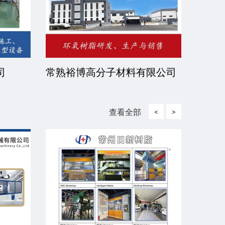
司
常熟裕博高分子材料有限公司
京华
司
查看全部
<
>