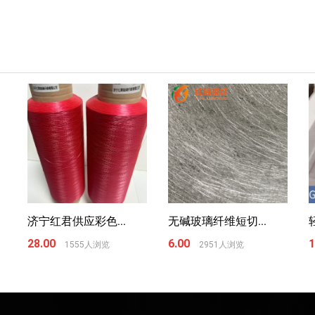
济宁红君供应彩色...
无碱玻璃纤维短切...
28.00
6.00
1
1555人浏览
2951人浏览