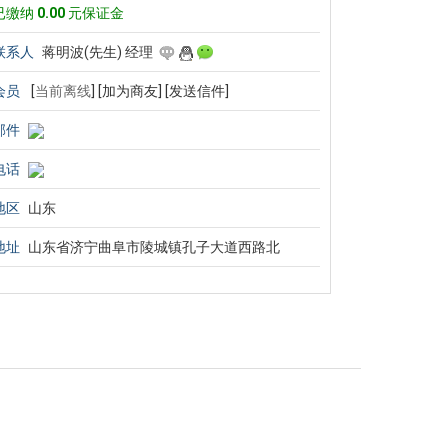
已缴纳
0.00
元保证金
联系人
蒋明波(先生) 经理
会员
[
当前离线
]
[加为商友]
[发送信件]
邮件
电话
地区
山东
地址
山东省济宁曲阜市陵城镇孔子大道西路北