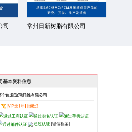
公司
常州日新树脂有限公司
湘潭
司基本资料信息
济宁红君玻璃纤维有限公司
[VIP第1年] 指数:3
通过认证
[诚信档案]