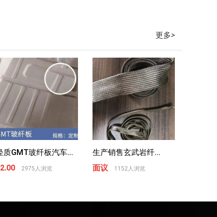
更多
>
轻质GMT玻纤板汽车...
生产销售玄武岩纤...
2.00
面议
2975人浏览
1152人浏览