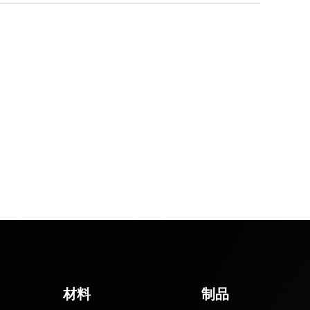
材料
制品