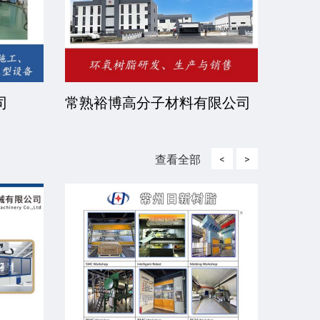
司
常熟裕博高分子材料有限公司
京华
司
查看全部
<
>