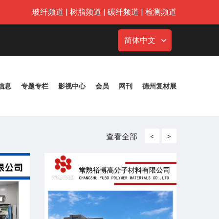
玻纤频道
|
树脂频道
|
碳纤频道
|
检测频道
简体中文
信息
专题专栏
影视中心
会员
网刊
德州复材展
查看全部
<
>