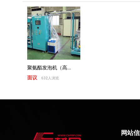
聚氨酯发泡机（高...
面议
632人浏览
网站信