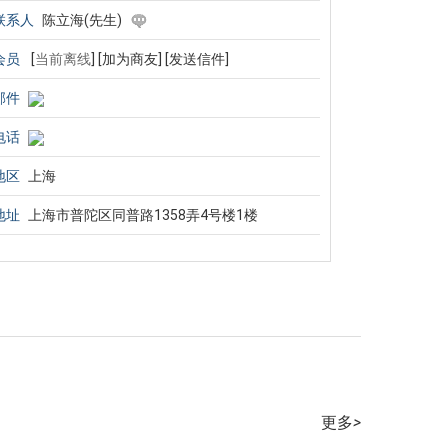
联系人
陈立海(先生)
会员
[
当前离线
]
[加为商友]
[发送信件]
邮件
电话
地区
上海
地址
上海市普陀区同普路1358弄4号楼1楼
更多
>