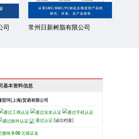
公司
常州日新树脂有限公司
湘潭
司基本资料信息
藤贸珂(上海)贸易有限公司
通过认证
[诚信档案]
已缴纳
0.00
元保证金