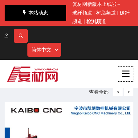
复材网新版本上线啦~
本站动态
玻纤频道
|
树脂频道
|
碳纤
频道
|
检测频道
简体中文
查看全部
<
>