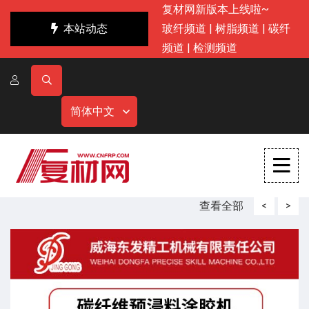
复材网新版本上线啦~
本站动态
玻纤频道
|
树脂频道
|
碳纤
频道
|
检测频道
简体中文
查看全部
<
>