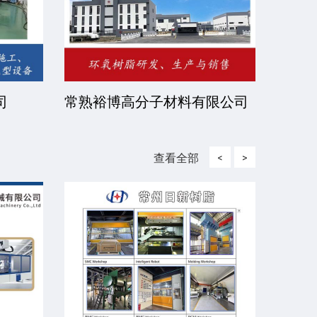
司
常熟裕博高分子材料有限公司
京华
司
查看全部
<
>