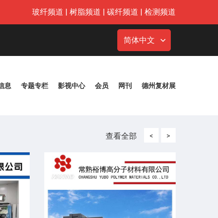
玻纤频道
|
树脂频道
|
碳纤频道
|
检测频道
简体中文
信息
专题专栏
影视中心
会员
网刊
德州复材展
查看全部
<
>