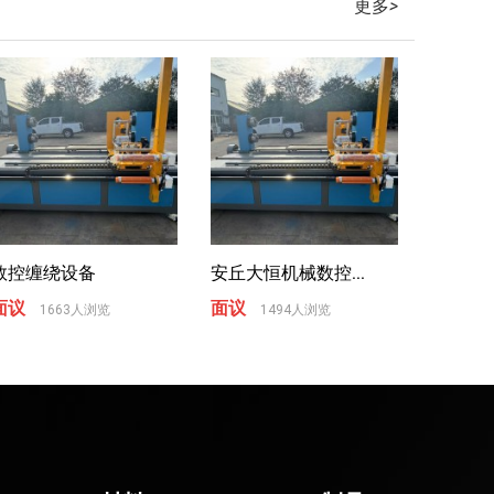
更多
>
数控缠绕设备
安丘大恒机械数控...
面议
面议
1663人浏览
1494人浏览