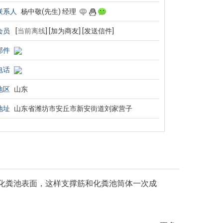
联系人
杨中敬(先生) 经理
会员
[
当前离线
]
[加为商友]
[发送信件]
邮件
电话
地区
山东
地址
山东省潍坊市安丘市新安街道刘家营子
绕化粪池表面，这样支撑筋和化粪池筒体一次成