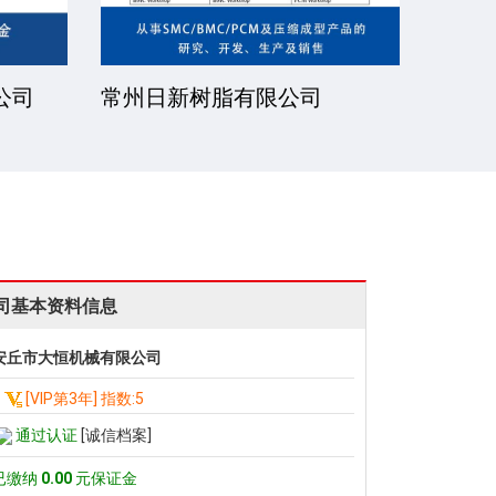
公司
常州日新树脂有限公司
湘潭
司基本资料信息
安丘市大恒机械有限公司
[VIP第3年] 指数:5
通过认证
[诚信档案]
已缴纳
0.00
元保证金