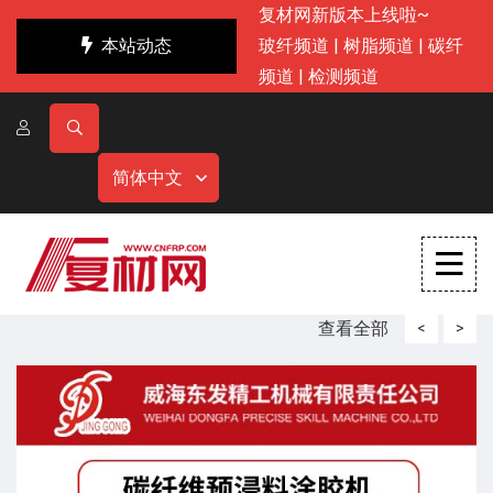
复材网新版本上线啦~
本站动态
玻纤频道
|
树脂频道
|
碳纤
频道
|
检测频道
简体中文
查看全部
<
>