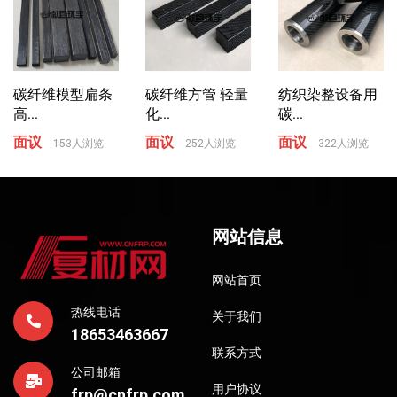
碳纤维模型扁条
碳纤维方管 轻量
纺织染整设备用
高...
化...
碳...
面议
面议
面议
153人浏览
252人浏览
322人浏览
网站信息
网站首页
热线电话
关于我们
18653463667
联系方式
公司邮箱
用户协议
frp@cnfrp.com