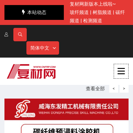
复材网新版本上线啦~
本站动态
玻纤频道
|
树脂频道
|
碳纤
频道
|
检测频道
简体中文
查看全部
<
>