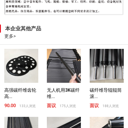
本企业其他产品
更多
>
高强碳纤维齿轮
无人机用3K碳纤
碳纤维导辊辊筒
高...
维...
滚...
90.00
面议
面议
133人浏览
175人浏览
188人浏览