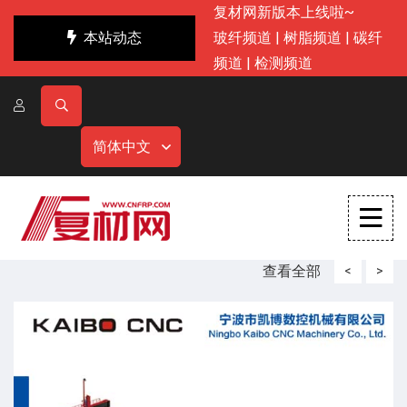
复材网新版本上线啦~
本站动态
玻纤频道
|
树脂频道
|
碳纤
频道
|
检测频道
简体中文
查看全部
<
>