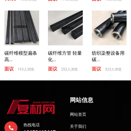
碳纤维模型扁条
碳纤维方管 轻量
纺织染整设备用
高...
化...
碳...
面议
面议
面议
153人浏览
252人浏览
323人浏览
网站信息
网站首页
热线电话
关于我们