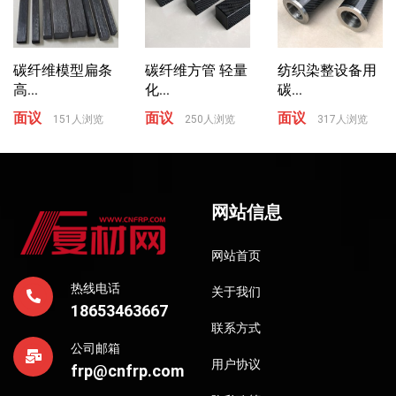
碳纤维模型扁条
碳纤维方管 轻量
纺织染整设备用
高...
化...
碳...
面议
面议
面议
151人浏览
250人浏览
317人浏览
网站信息
网站首页
热线电话
关于我们
18653463667
联系方式
公司邮箱
用户协议
frp@cnfrp.com