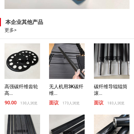
本企业其他产品
更多
>
高强碳纤维齿轮
无人机用3K碳纤
碳纤维导辊辊筒
高...
维...
滚...
90.00
面议
面议
130人浏览
173人浏览
183人浏览