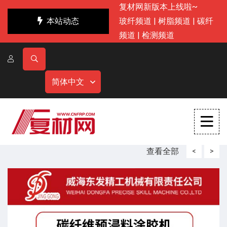
复材网新版本上线啦~
本站动态
玻纤频道
|
树脂频道
|
碳纤
频道
|
检测频道
简体中文
查看全部
<
>