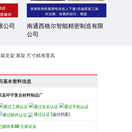
公司
薪沄亿（常州）机械科技有限
常州
公司
司
卖箱支架 展架 尺寸精准度高
司基本资料信息
献县环宇复合材料制品厂
通过认证
[诚信档案]
已缴纳
0.00
元保证金