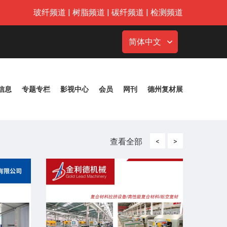
玻纤频道
|
树脂频道
|
碳纤频道
|
检测频道
简体中文
信息
专题专栏
影视中心
会员
网刊
德州复材展
查看全部
<
>