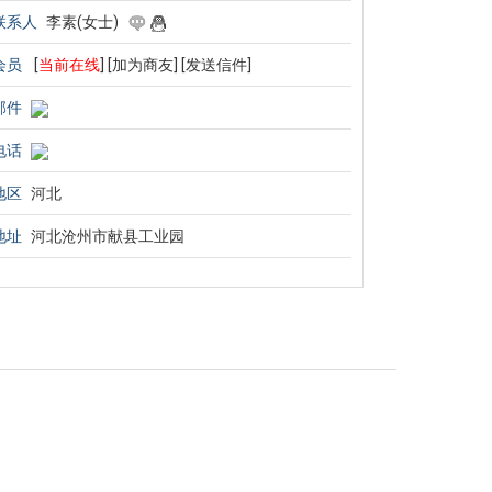
联系人
李素(女士)
会员
[
当前在线
]
[加为商友]
[发送信件]
邮件
电话
地区
河北
地址
河北沧州市献县工业园