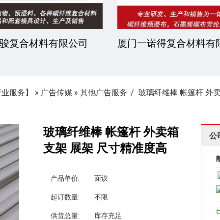
青树新材料科技股份有
杭州昕劲复材科技有限
行业服务】
»
广告传媒
»
其他广告服务
玻璃纤维棒 帐篷杆 外
玻璃纤维棒 帐篷杆 外卖箱
公
支架 展架 尺寸精准度高
产品单价:
面议
起订数量:
不限
供货总量:
库存充足