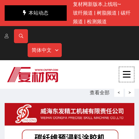
复材网新版本上线啦~
本站动态
玻纤频道
|
树脂频道
|
碳纤
频道
|
检测频道
简体中文
查看全部
<
>