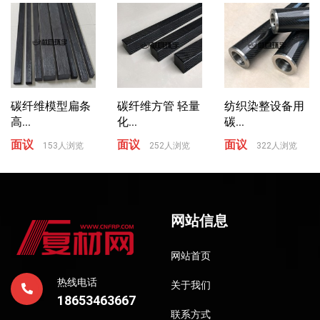
碳纤维模型扁条
碳纤维方管 轻量
纺织染整设备用
高...
化...
碳...
面议
面议
面议
153人浏览
252人浏览
322人浏览
网站信息
网站首页
热线电话
关于我们
18653463667
联系方式