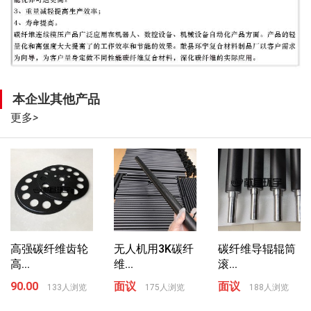
本企业其他产品
更多
>
高强碳纤维齿轮
无人机用3K碳纤
碳纤维导辊辊筒
高...
维...
滚...
90.00
面议
面议
133人浏览
175人浏览
188人浏览