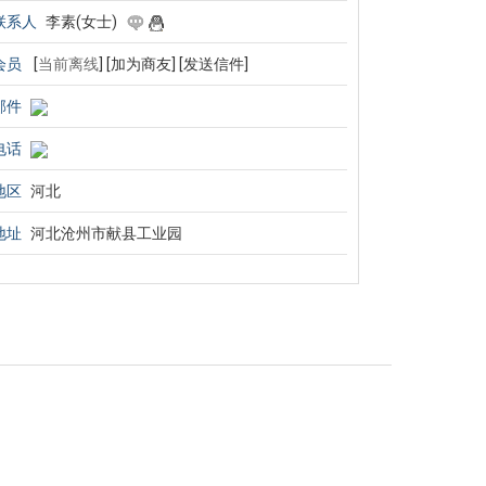
联系人
李素(女士)
会员
[
当前离线
]
[加为商友]
[发送信件]
邮件
电话
地区
河北
地址
河北沧州市献县工业园