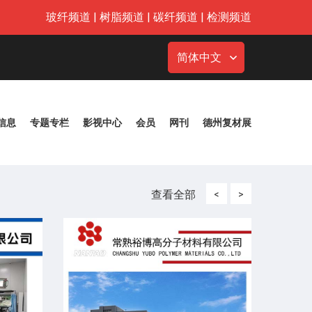
玻纤频道
|
树脂频道
|
碳纤频道
|
检测频道
简体中文
信息
专题专栏
影视中心
会员
网刊
德州复材展
查看全部
<
>