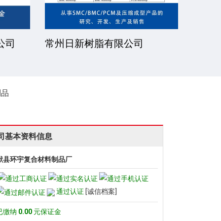
公司
厦门一诺得复合材料有限公司
南通
公司
制品
司基本资料信息
献县环宇复合材料制品厂
通过认证
[诚信档案]
已缴纳
0.00
元保证金