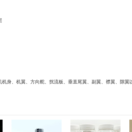
层
机机身、机翼、方向舵、扰流板、垂直尾翼、副翼、襟翼、隙翼