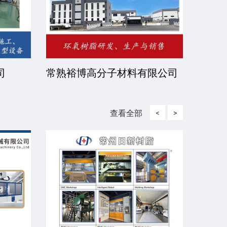
司
常熟裕博高分子材料有限公司
京华
司
查看全部
<
>