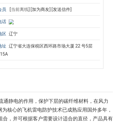
会员
[
当前离线
]
[加为商友]
[发送信件]
电话
地区
辽宁
地址
辽宁省大连保税区西环路市场大厦 22 号5层
515A
、疏通静电的作用，保护下层的碳纤维材料，在风力
属网为核心的飞机雷电防护技术已成熟应用国外多年，
种组合，并可根据客户需要设计适合的直径，产品具有