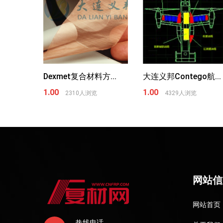
Dexmet复合材料方...
大连义邦Contego航...
1.00
1.00
2310人浏览
4329人浏览
网站信
网站首页
热线电话