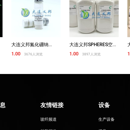
大连义邦氮化硼纳...
大连义邦SPHERES空...
1.00
1.00
1
3676人浏览
3897人浏览
息
友情链接
设备
玻纤频道
生产设备