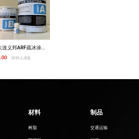
大连义邦ARF疏冰涂...
.00
3039人浏览
材料
制品
树脂
交通运输