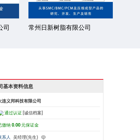
公司
常州日新树脂有限公司
湘潭
司基本资料信息
大连义邦科技有限公司
通过认证
[诚信档案]
已缴纳
0.00
元保证金
联系人
吴经理(先生)