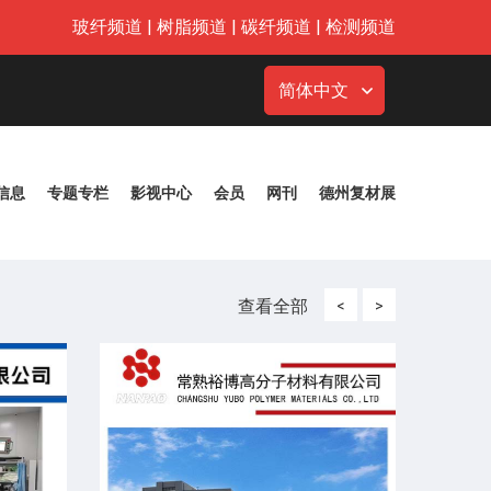
玻纤频道
|
树脂频道
|
碳纤频道
|
检测频道
简体中文
信息
专题专栏
影视中心
会员
网刊
德州复材展
查看全部
<
>