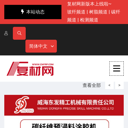
复材网新版本上线啦~
本站动态
玻纤频道
|
树脂频道
|
碳纤
频道
|
检测频道
简体中文
查看全部
<
>