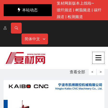
复材网新版本上线啦~
本站动态
玻纤频道
|
树脂频道
|
碳纤
频道
|
检测频道
简体中文
查看全部
<
>