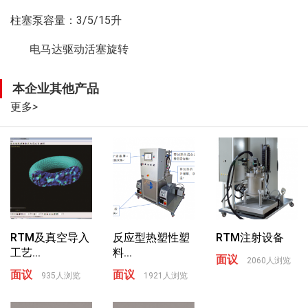
柱塞泵容量：
3/5/15
升
电马达驱动活塞旋转
本企业其他产品
更多
>
RTM及真空导入
反应型热塑性塑
RTM注射设备
工艺...
料...
面议
2060人浏览
面议
面议
935人浏览
1921人浏览