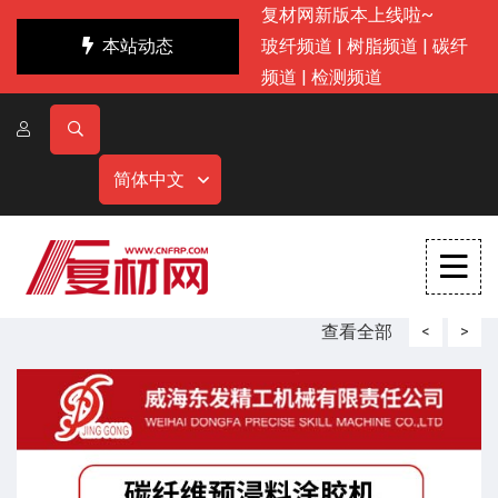
复材网新版本上线啦~
本站动态
玻纤频道
|
树脂频道
|
碳纤
频道
|
检测频道
简体中文
查看全部
<
>