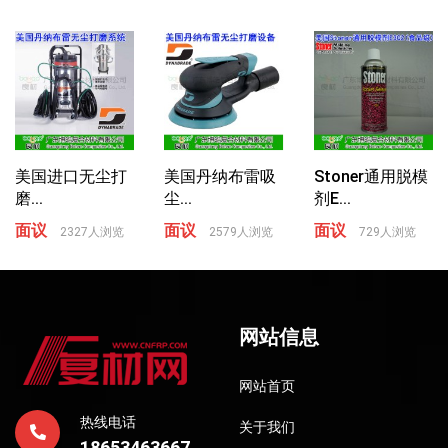
美国进口无尘打
美国丹纳布雷吸
Stoner通用脱模
磨...
尘...
剂E...
面议
面议
面议
2327人浏览
2579人浏览
729人浏览
网站信息
网站首页
热线电话
关于我们
18653463667