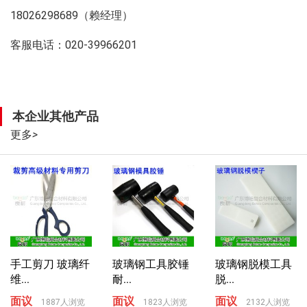
18026298689（赖经理）
客服电话：020-39966201
本企业其他产品
更多
>
手工剪刀 玻璃纤
玻璃钢工具胶锤
玻璃钢脱模工具
维...
耐...
脱...
面议
面议
面议
1887人浏览
1823人浏览
2132人浏览