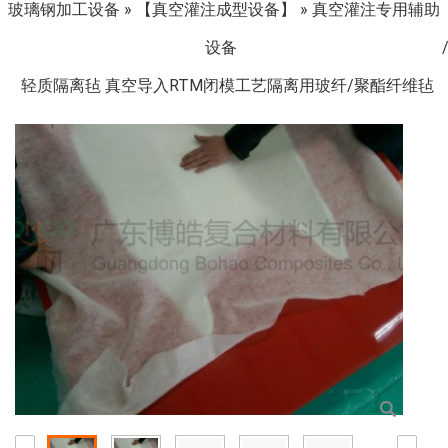
玻璃钢加工设备
»
【真空灌注成型设备】
»
真空灌注专用辅助
设备
轻质隔离毡 真空导入RTM闭模工艺隔离用玻纤/聚酯纤维毡