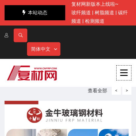
复材网新版本上线啦~
本站动态
玻纤频道
|
树脂频道
|
碳纤
频道
|
检测频道
简体中文
查看全部
<
>