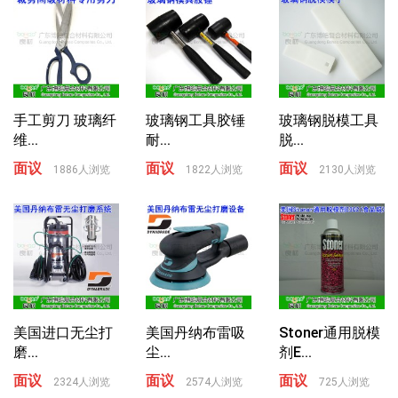
手工剪刀 玻璃纤
玻璃钢工具胶锤
玻璃钢脱模工具
维...
耐...
脱...
面议
面议
面议
1886人浏览
1822人浏览
2130人浏览
美国进口无尘打
美国丹纳布雷吸
Stoner通用脱模
磨...
尘...
剂E...
面议
面议
面议
2324人浏览
2574人浏览
725人浏览