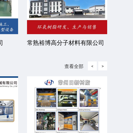
司
常熟裕博高分子材料有限公司
京华
司
查看全部
<
>