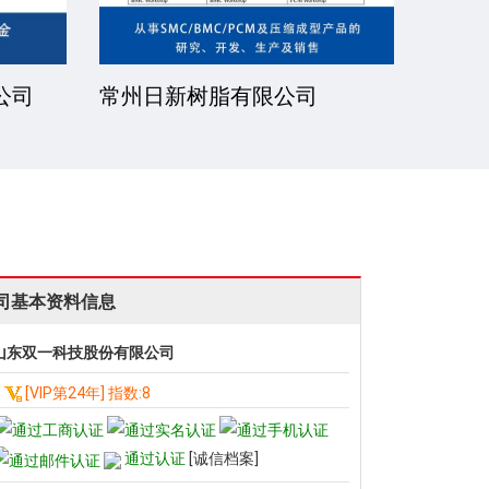
公司
常州日新树脂有限公司
湘潭
司基本资料信息
山东双一科技股份有限公司
[VIP第24年] 指数:8
通过认证
[诚信档案]