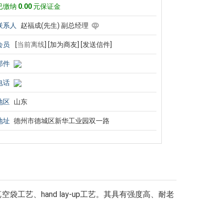
已缴纳
0.00
元保证金
联系人
赵福成(先生) 副总经理
会员
[
当前离线
]
[加为商友]
[发送信件]
邮件
电话
地区
山东
地址
德州市德城区新华工业园双一路
工艺、hand lay-up工艺。其具有强度高、耐老