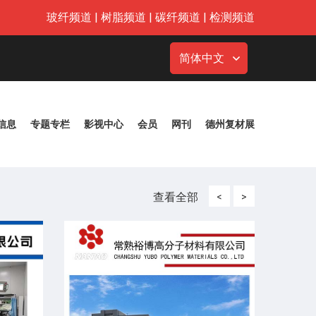
玻纤频道
|
树脂频道
|
碳纤频道
|
检测频道
简体中文
信息
专题专栏
影视中心
会员
网刊
德州复材展
查看全部
<
>