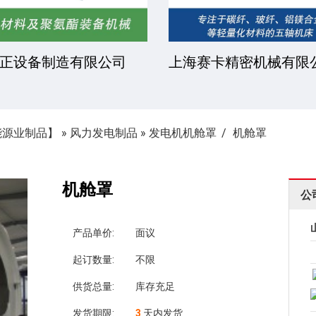
正设备制造有限公司
上海赛卡精密机械有限
能源业制品】
»
风力发电制品
»
发电机机舱罩
机舱罩
机舱罩
公
产品单价:
面议
起订数量:
不限
供货总量:
库存充足
发货期限:
3
天内发货