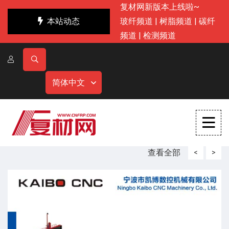
复材网新版本上线啦~
本站动态
玻纤频道
|
树脂频道
|
碳纤
频道
|
检测频道
简体中文
查看全部
<
>