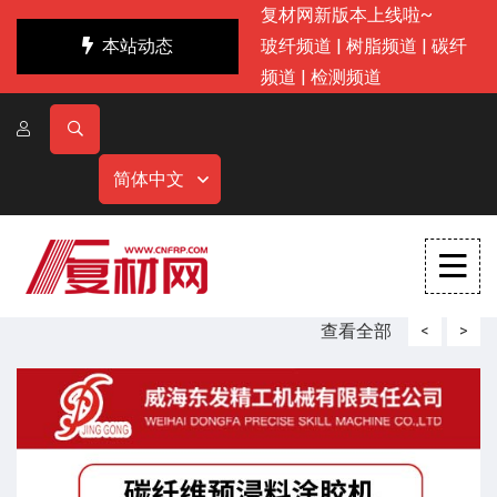
复材网新版本上线啦~
本站动态
玻纤频道
|
树脂频道
|
碳纤
频道
|
检测频道
简体中文
查看全部
<
>