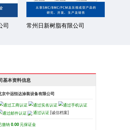
公司
常州日新树脂有限公司
湘潭
司基本资料信息
北京中远恒达涂装设备有限公司
通过认证
[诚信档案]
已缴纳
0.00
元保证金