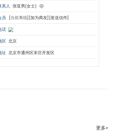
联系人
张亚男(女士)
会员
[
当前离线
]
[加为商友]
[发送信件]
电话
地区
北京
地址
北京市通州区宋庄开发区
更多
>