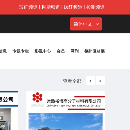
玻纤频道
|
树脂频道
|
碳纤频道
|
检测频道
简体中文
信息
专题专栏
影视中心
会员
网刊
德州复材展
查看全部
<
>