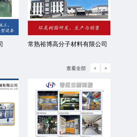
司
常熟裕博高分子材料有限公司
京华
司
查看全部
<
>