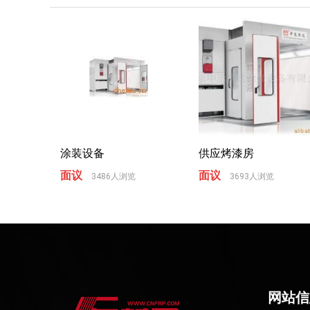
涂装设备
供应烤漆房
面议
面议
3486人浏览
3693人浏览
网站信