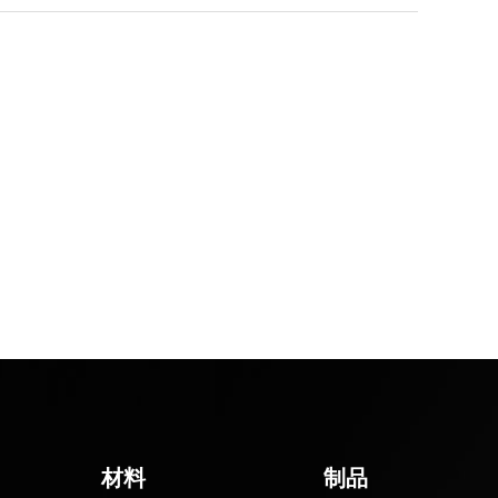
材料
制品