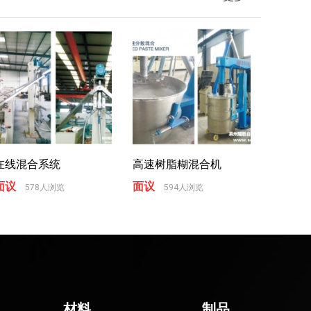
在线混合系统
高速树脂糊混合机
面议
面议
578人浏览
594人浏览
材料
制品