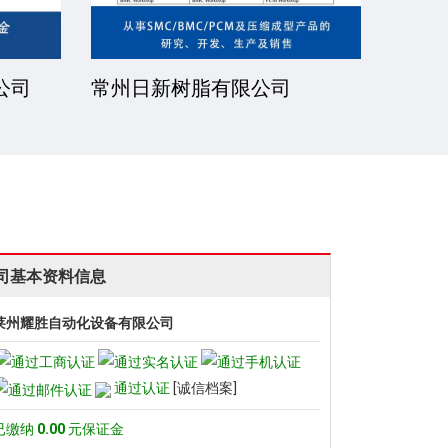
公司
常州日新树脂有限公司
湘潭
司基本资料信息
莱州耀胜自动化设备有限公司
通过认证
[诚信档案]
已缴纳
0.00
元保证金