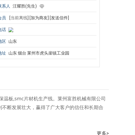
联系人
汪耀胜(先生)
会员
[
当前离线
]
[加为商友]
[发送信件]
电话
地区
山东
地址
山东 烟台 莱州市虎头崖镇工业园
保温板,smc片材机生产线。莱州富胜机械有限公司
则不断发展壮大，赢得了广大客户的信任和长期合
更多
>