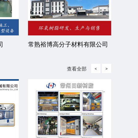
司
常熟裕博高分子材料有限公司
京华
司
查看全部
<
>