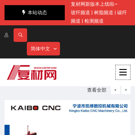
复材网新版本上线啦~
本站动态
玻纤频道
|
树脂频道
|
碳纤
频道
|
检测频道
简体中文
查看全部
<
>