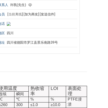
联系人
许凯(先生)
会员
[
当前离线
]
[加为商友]
[发送信件]
电话
地区
四川
地址
四川省德阳市罗江县景乐南路39号
使用温度
热收缩
LOI
表面处
率
理
连续
瞬间
℃
℃
%
%
PTFE
浸
渍
≤
260
300
≤
1.0
≥
10.0