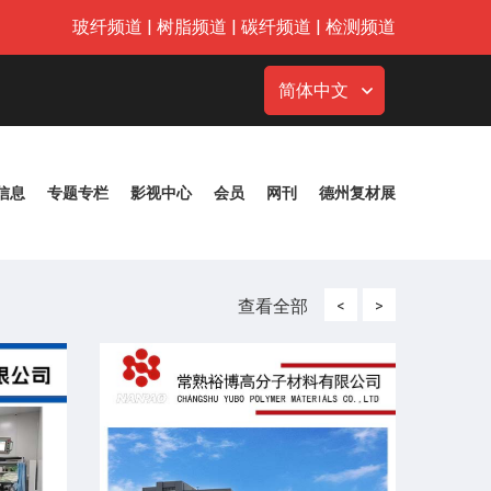
玻纤频道
|
树脂频道
|
碳纤频道
|
检测频道
简体中文
信息
专题专栏
影视中心
会员
网刊
德州复材展
查看全部
<
>