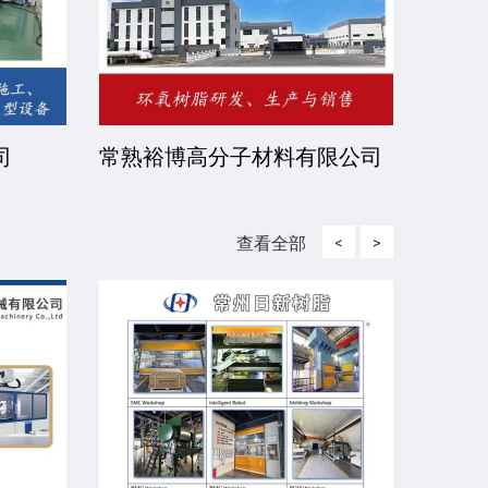
司
常熟裕博高分子材料有限公司
京华
司
查看全部
<
>