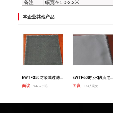
备注
幅宽在
1.0-2.3
米
本企业其他产品
EWTF350防酸碱过滤...
EWTF600拒水防油过..
面议
面议
947人浏览
864人浏览