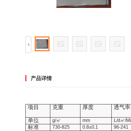
产品详情
项目
克重
厚度
透气率
单位
g/
㎡
mm
L/d
㎡
/M
标准
730-825
0.8
±
0.1
96-241