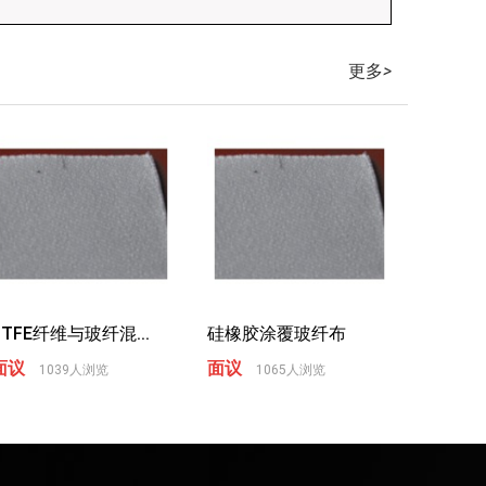
更多
>
PTFE纤维与玻纤混...
硅橡胶涂覆玻纤布
面议
面议
1039人浏览
1065人浏览