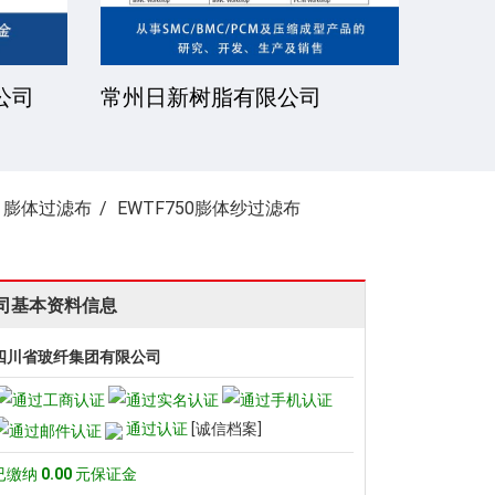
公司
常州日新树脂有限公司
湘潭
»
膨体过滤布
EWTF750膨体纱过滤布
司基本资料信息
四川省玻纤集团有限公司
通过认证
[诚信档案]
已缴纳
0.00
元保证金