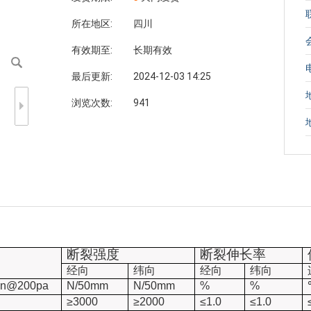
所在地区:
四川
有效期至:
长期有效
最后更新:
2024-12-03 14:25
浏览次数:
941
断裂强度
断裂伸长率
经向
纬向
经向
纬向
in@200pa
N/50mm
N/50mm
%
%
≥
3000
≥
2000
≤
1.0
≤
1.0