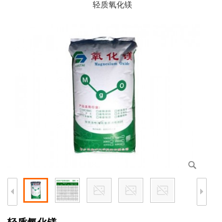
轻质氧化镁