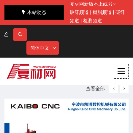
复材网新版本上线啦~
本站动态
玻纤频道
|
树脂频道
|
碳纤
频道
|
检测频道
简体中文
查看全部
<
>