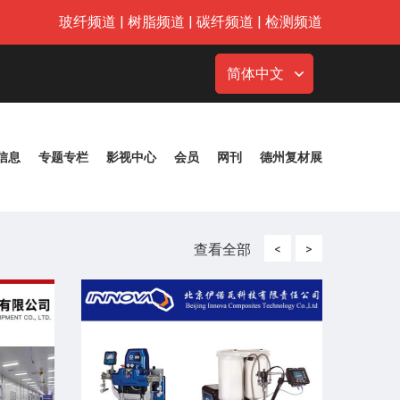
玻纤频道
|
树脂频道
|
碳纤频道
|
检测频道
简体中文
信息
专题专栏
影视中心
会员
网刊
德州复材展
查看全部
<
>