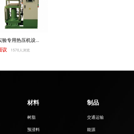
实验专用热压机设...
面议
1570人浏览
材料
制品
树脂
交通运输
预浸料
能源