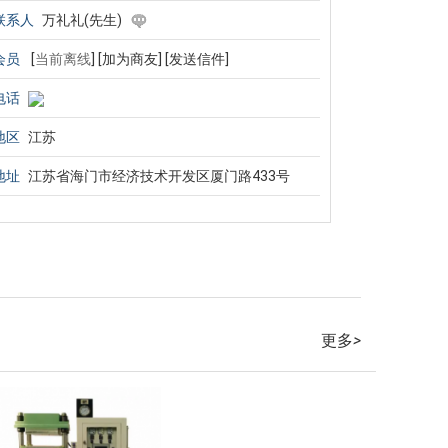
联系人
万礼礼(先生)
会员
[
当前离线
]
[加为商友]
[发送信件]
电话
地区
江苏
地址
江苏省海门市经济技术开发区厦门路433号
更多
>