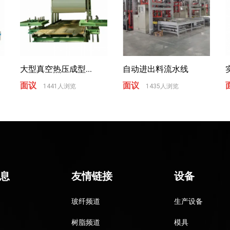
大型真空热压成型...
自动进出料流水线
面议
面议
1441人浏览
1435人浏览
息
友情链接
设备
玻纤频道
生产设备
树脂频道
模具