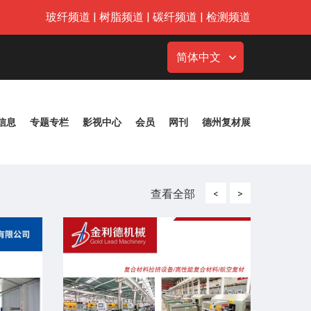
玻纤频道
|
树脂频道
|
碳纤频道
|
检测频道
简体中文
信息
专题专栏
影视中心
会员
网刊
德州复材展
查看全部
<
>