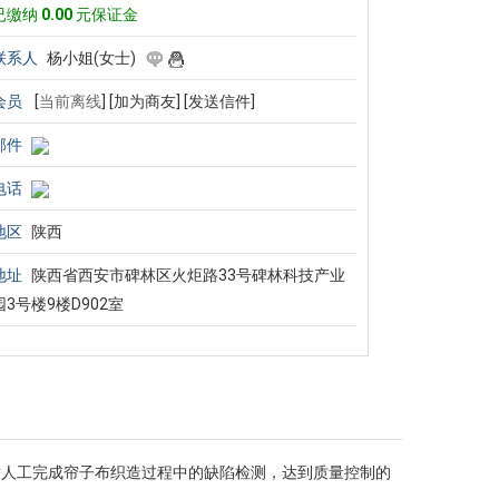
已缴纳
0.00
元保证金
联系人
杨小姐(女士)
会员
[
当前离线
]
[加为商友]
[发送信件]
邮件
电话
地区
陕西
地址
陕西省西安市碑林区火炬路33号碑林科技产业
园3号楼9楼D902室
人工完成帘子布织造过程中的
缺陷检测
，达到质量控制的