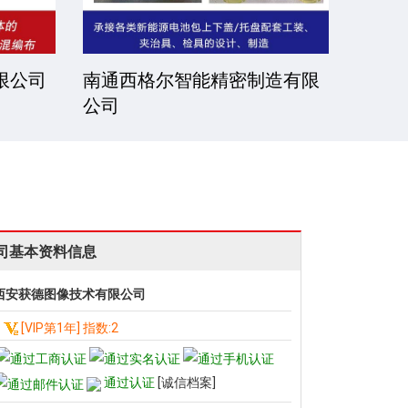
公司
薪沄亿（常州）机械科技有限
常州
公司
司
司基本资料信息
西安获德图像技术有限公司
[VIP第1年] 指数:2
通过认证
[诚信档案]