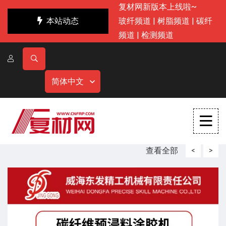
复材网新版本上线啦~
本站动态
玻纤频道
|
树脂频道
|
碳纤
频道
|
检测频道
简体中文
查看全部
<
>