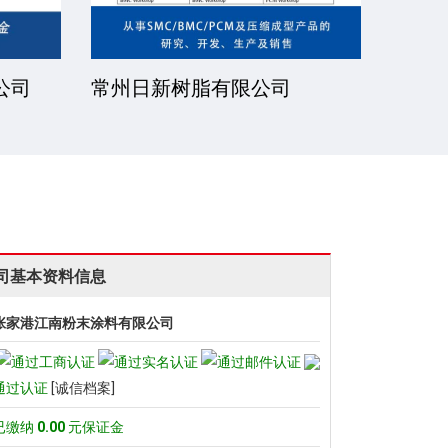
公司
常州日新树脂有限公司
湘潭
司基本资料信息
张家港江南粉末涂料有限公司
通过认证
[诚信档案]
已缴纳
0.00
元保证金