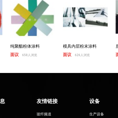
纯聚酯粉体涂料
模具内层粉末涂料
面议
面议
658人浏览
626人浏览
息
友情链接
设备
玻纤频道
生产设备