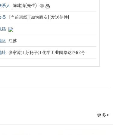
联系人
陈建清(先生)
会员
[
当前离线
]
[加为商友]
[发送信件]
电话
地区
江苏
地址
张家港江苏扬子江化学工业园华达路82号
更多
>