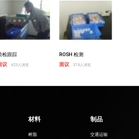
质检跟踪
ROSH 检测
面议
面议
623人浏览
574人浏览
材料
制品
树脂
交通运输