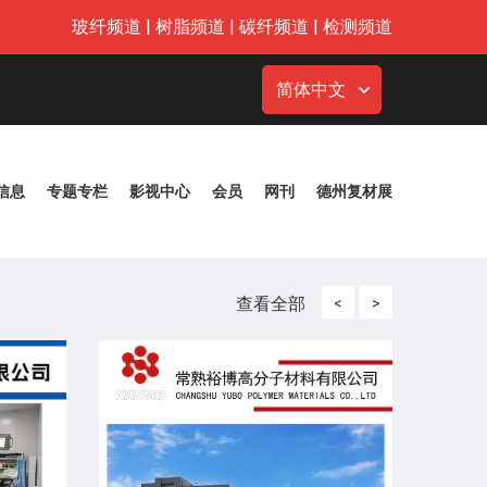
玻纤频道
|
树脂频道
|
碳纤频道
|
检测频道
简体中文
信息
专题专栏
影视中心
会员
网刊
德州复材展
查看全部
<
>