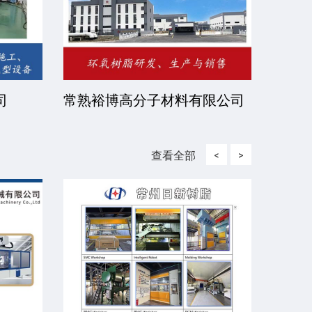
司
常熟裕博高分子材料有限公司
京华
司
查看全部
<
>