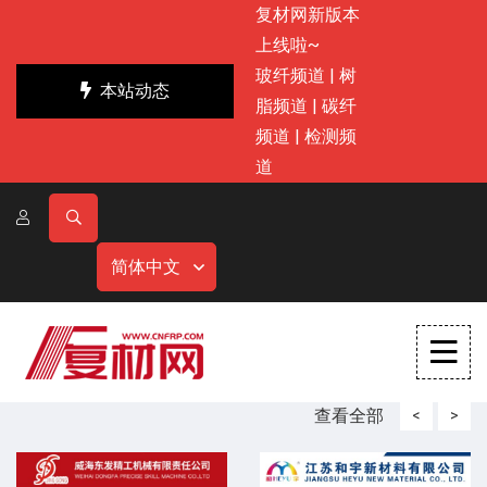
复材网新版本
上线啦~
玻纤频道
|
树
本站动态
脂频道
|
碳纤
频道
|
检测频
道
简体中文
查看全部
<
>