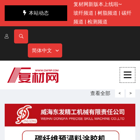
复材网新版本上线啦~
本站动态
玻纤频道
|
树脂频道
|
碳纤
频道
|
检测频道
简体中文
查看全部
<
>