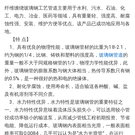
纤维缠绕玻璃钢工艺管道主要用于水利、污水、石油、化
工、电力、冶金、医药等领域，具有重量轻、强度高、耐腐
蚀性强、安装、维护方便等优点。该产品已成功地应用与各
地。
【特 点】
1、具有优良的物理性能，玻璃钢管材的比重为1.8-2.1，
约为钢的1/4，比钢、铸铁和塑料的强度高，
玻璃钢管道
的
重量一般不大于同规格钢管的1/3，物理力学性能优异，此
外，玻璃钢管的膨胀系数与钢大体相当，热传导系数只有钢
的0.5%，是一种很好的热和电的绝缘体。
2、耐化学腐蚀，使用寿命长，适合输送各种酸、碱、盐
及有机溶剂等不同介质。
3、水力特性优异，水力特性是玻璃钢管的重要特征之
一。水力特性优异意味着流体压头损失小，可以选用较小管
径或功率较小的输送泵，从而减少管线工程初期投资、节省
电能、降低运行成本。玻璃钢内表面相当光滑，一般表面粗
糙率可取0.0084，几乎可以认为是“水力光滑管”，在运行