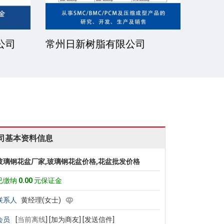
公司
常州日新树脂有限公司
湘潭
司基本资料信息
玻璃钢花盆厂家,玻璃钢花盆价格,花盆批发价格
已缴纳
0.00
元保证金
联系人
黄经理(女士)
会员
[
当前离线
]
[加为商友]
[发送信件]