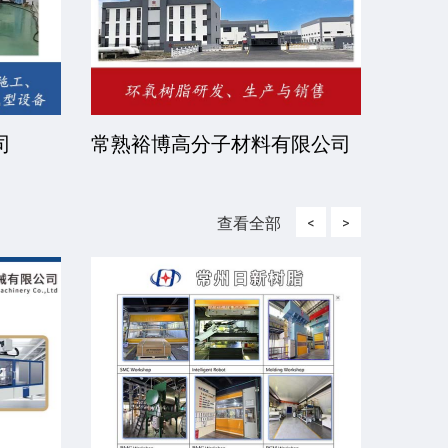
司
常熟裕博高分子材料有限公司
京华
司
查看全部
<
>