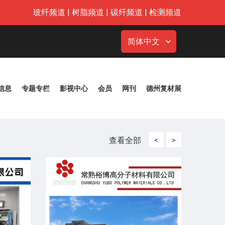
玻纤频道
|
树脂频道
|
碳纤频道
|
检测频道
简体中文
信息
专题专栏
影视中心
会员
网刊
德州复材展
查看全部
<
>