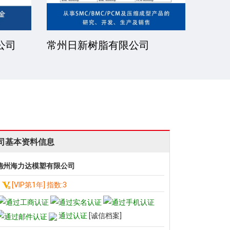
公司
常州日新树脂有限公司
湘潭
司基本资料信息
德州海力达模塑有限公司
[VIP第1年] 指数:3
通过认证
[诚信档案]