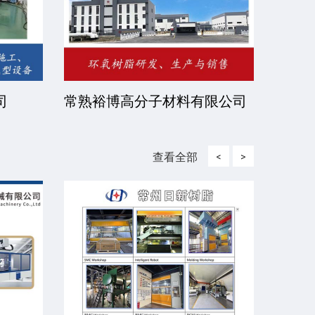
司
常熟裕博高分子材料有限公司
京华
司
查看全部
<
>