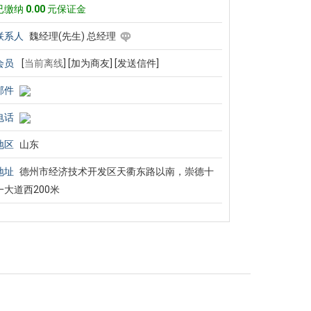
已缴纳
0.00
元保证金
联系人
魏经理(先生) 总经理
会员
[
当前离线
]
[加为商友]
[发送信件]
邮件
电话
地区
山东
地址
德州市经济技术开发区天衢东路以南，崇德十
一大道西200米