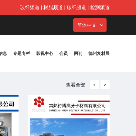
玻纤频道
|
树脂频道
|
碳纤频道
|
检测频道
简体中文
信息
专题专栏
影视中心
会员
网刊
德州复材展
查看全部
<
>