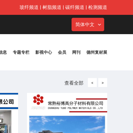
玻纤频道
|
树脂频道
|
碳纤频道
|
检测频道
简体中文
信息
专题专栏
影视中心
会员
网刊
德州复材展
查看全部
<
>