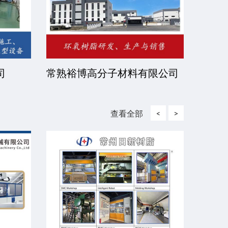
司
常熟裕博高分子材料有限公司
京华
司
查看全部
<
>