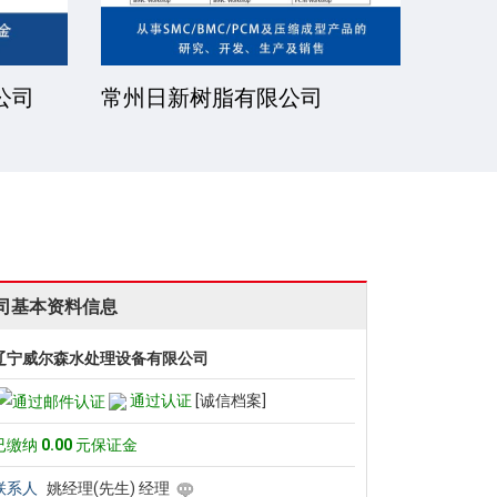
公司
常州日新树脂有限公司
湘潭
司基本资料信息
辽宁威尔森水处理设备有限公司
通过认证
[诚信档案]
已缴纳
0.00
元保证金
联系人
姚经理(先生) 经理