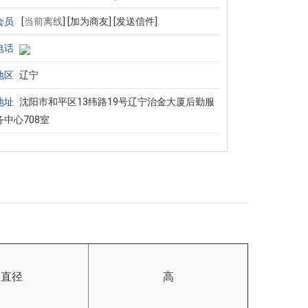
会员
[
当前离线
]
[加为商友]
[发送信件]
电话
地区
辽宁
地址
沈阳市和平区13纬路19号辽宁治金大厦后勤服
务中心708室
直径
高