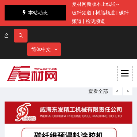
复材网新版本上线啦~
本站动态
玻纤频道
|
树脂频道
|
碳纤
频道
|
检测频道
简体中文
查看全部
<
>