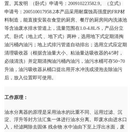
置。其发明 （卧式）申请号：200910223582.9。（立式）
申请号：200510017958.2本产品采用耐腐蚀高强度的FRP材
料制造，能直接安装在食堂的厨房、餐厅的厨房间内洗涤池
等含油废水排水管道上，流量范围在1.0-4.8L/S，产品分立
式、卧式（地上式 、地下式）两种，选用地下式定期清掏
油污桶内油污；地上式排污管道自动排出；选用立式应定期
清理吸收器（根据含油量大小、粘油量达吸收器的4/5时，
必须清洗）并定期清掏油污桶内油污，油污水桶可存50~70
升油，油污吸收器从桶口提出用开水冲洗或浸泡去除油污
后，放入位置即可使用。
工作原理：
油水分离器的原理是采用油水的比重不同、运用过滤、沉
淀、浮升等封方法汇集一体进行油水分离。即废水由进水口
入，经滤网除去固体 残余物 水中油由下至上浮出水面，废