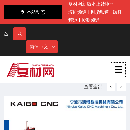
复材网新版本上线啦~
本站动态
玻纤频道
|
树脂频道
|
碳纤
频道
|
检测频道
简体中文
查看全部
<
>