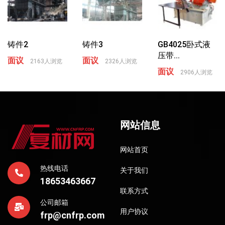
铸件2
铸件3
GB4025卧式液
压带...
面议
面议
2163人浏览
2326人浏览
面议
2906人浏览
网站信息
网站首页
热线电话
关于我们
18653463667
联系方式
公司邮箱
用户协议
frp@cnfrp.com