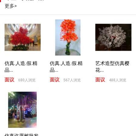
更多
>
仿真.人造.假.精
仿真.人造.假.精
艺术造型仿真樱
品...
品...
花...
面议
面议
面议
680人浏览
567人浏览
488人浏览
仿真许愿树批发