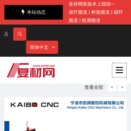
复材网新版本上线啦~
本站动态
玻纤频道
|
树脂频道
|
碳纤
频道
|
检测频道
简体中文
查看全部
<
>