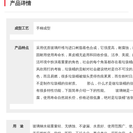
产品详情
成型工艺
手糊成型
产品特点
采用优质玻璃纤维与进口树脂着色合成，它强度高，耐腐蚀，
固耐用使用寿命长，果皮桶无盗用和回收价值。洁净、美观、
活环境中扮演着重要的角色，社会的每个角落都存在着垃圾桶
风吹雨打的考验，垃圾桶的贡献对社会建设绝对是功不可没
色，而且易燃，很多垃圾桶被烟头烫得伤痕累累，而生铁时日
不是制作垃圾桶的佳材质。 那么，什么才是做垃圾桶的佳
有很多特性功能，下面简单介绍一下的性能。 玻璃钢是一
腐，使用寿命自然就长些，价格还很低廉，绝对是垃圾桶“改朝
用 途
玻璃钢水箱重量轻、无锈蚀、不渗漏、水质好、使用范围广、使