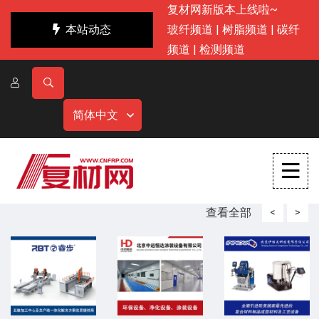
复材网新版本上线啦~
本站动态
玻纤频道
|
树脂频道
|
碳纤
频道
|
检测频道
简体中文
查看全部
<
>