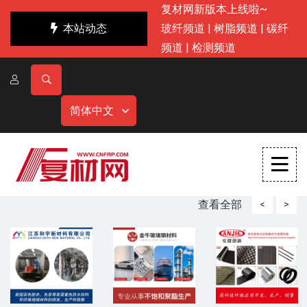
复材网新版本上线啦~
本站动态
玻纤频道
|
树脂频道
|
碳纤
频道
|
检测频道
简体中文
查看全部
<
>