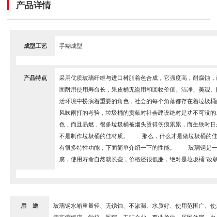
产品详情
成型工艺
手糊成型
产品特点
采用优质玻璃纤维与进口树脂着色合成，它强度高，耐腐蚀，
固耐用使用寿命长，果皮桶无盗用和回收价值。洁净、美观、
活环境中扮演着重要的角色，社会的每个角落都存在着垃圾桶
风吹雨打的考验，垃圾桶的贡献对社会建设绝对是功不可没
色，而且易燃，很多垃圾桶被烟头烫得伤痕累累，而生铁时日
不是制作垃圾桶的佳材质。 那么，什么才是做垃圾桶的佳
有很多特性功能，下面简单介绍一下的性能。 玻璃钢是一
腐，使用寿命自然就长些，价格还很低廉，绝对是垃圾桶“改朝
用 途
玻璃钢水箱重量轻、无锈蚀、不渗漏、水质好、使用范围广、使