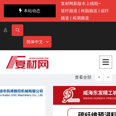
复材网新版本上线啦~
本站动态
玻纤频道
|
树脂频道
|
碳纤
频道
|
检测频道
简体中文
查看全部
<
>