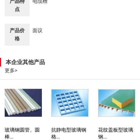
产品特
电缆槽
点
产品价
面议
格
本企业其他产品
更多
>
玻璃钢圆管、圆
抗静电型玻璃钢
花纹盖板型玻璃
棒...
格...
钢...