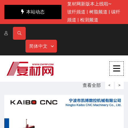
复材网新版本上线啦~
本站动态
玻纤频道
|
树脂频道
|
碳纤
频道
|
检测频道
简体中文
查看全部
<
>