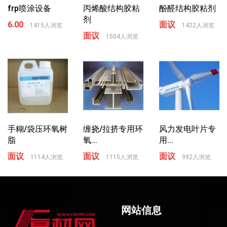
frp喷涂设备
丙烯酸结构胶粘
酚醛结构胶粘剂
剂
6.00
面议
1415人浏览
1422人浏览
面议
1504人浏览
手糊/袋压环氧树
缠挠/拉挤专用环
风力发电叶片专
脂
氧...
用...
面议
面议
面议
1114人浏览
1115人浏览
992人浏览
网站信息