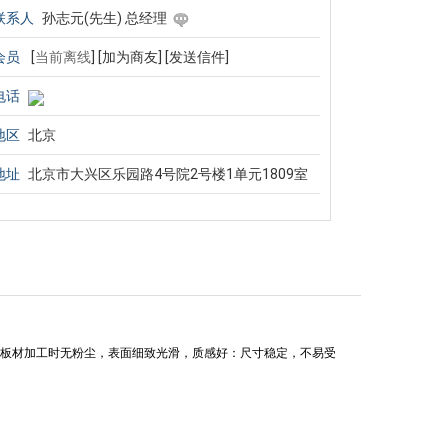
联系人
孙志元(先生) 总经理
会员
[
当前离线
]
[加为商友]
[发送信件]
电话
地区
北京
地址
北京市大兴区乐园路4号院2号楼1单元1809室
板材加工时无粉尘，表面细致光滑，质感好：尺寸稳定，不易受