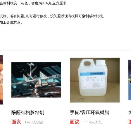
种复合材料模具；灰色，密度为0.56克/立方厘米
复
试制。若有问题, 则可进行修改，没问题以现有模样可翻制成树脂模。
型加工金属芯盒。
酚醛结构胶粘剂
手糊/袋压环氧树脂
面议
面议
1423人浏览
1114人浏览