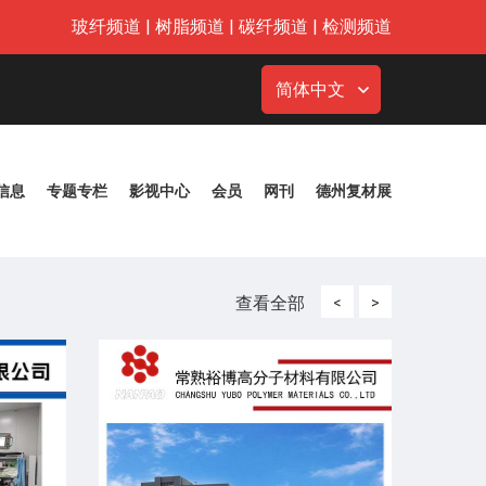
玻纤频道
|
树脂频道
|
碳纤频道
|
检测频道
简体中文
信息
专题专栏
影视中心
会员
网刊
德州复材展
查看全部
<
>