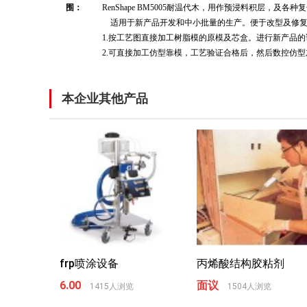
围：
RenShape BM5005耐温代木，用作预浸料积层，及各
适用于新产品开发和中小批量的生产。便于改型及修
1.按工艺图直接加工树脂模的原模及芯盒。进行新产品的
2.可直接加工仿型靠模，工艺验证合格后，然后数控仿
本企业其他产品
frp喷涂设备
丙烯酸结构胶粘剂
6.00
面议
1415人浏览
1504人浏览