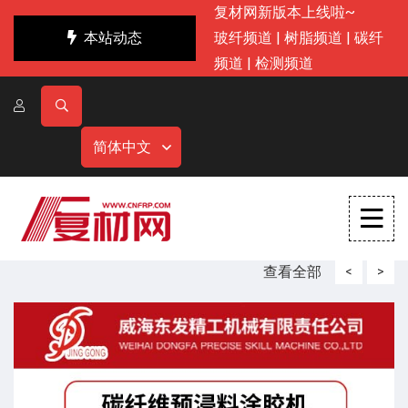
复材网新版本上线啦~
本站动态
玻纤频道
|
树脂频道
|
碳纤
频道
|
检测频道
简体中文
查看全部
<
>