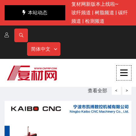
复材网新版本上线啦~
本站动态
玻纤频道
|
树脂频道
|
碳纤
频道
|
检测频道
简体中文
查看全部
<
>