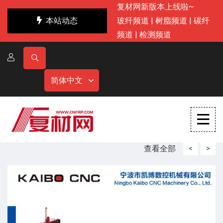
复材网新版本上线啦~
本站动态
玻纤频道
|
树脂频道
|
碳纤
频道
|
检测频道
简体中文
查看全部
<
>