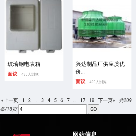
玻璃钢电表箱
兴达制品厂供应质优
价...
面议
485人浏览
面议
490人浏览
«上一页
1
2
…
3
4
5
6
7
…
17
18
下一页»
共209
条/18页
网站信息