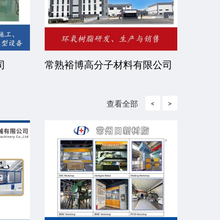
司
常熟裕博高分子材料有限公司
京华
司
查看全部
<
>