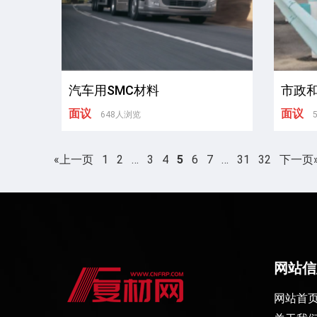
汽车用SMC材料
市政和
面议
面议
648人浏览
«上一页
1
2
…
3
4
5
6
7
…
31
32
下一页
网站信
网站首