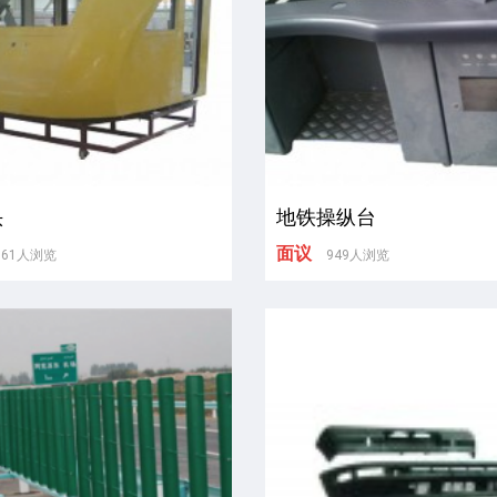
头
地铁操纵台
面议
961人浏览
949人浏览