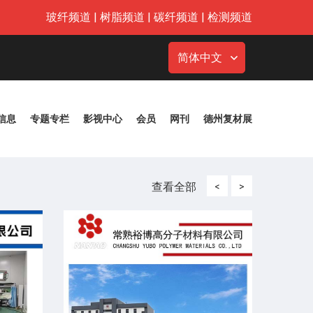
玻纤频道
|
树脂频道
|
碳纤频道
|
检测频道
简体中文
信息
专题专栏
影视中心
会员
网刊
德州复材展
查看全部
<
>