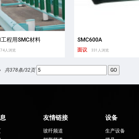
工程用SMC材料
SMC600A
面议
574人浏览
331人浏览
»
共378条/32页
息
友情链接
设备
页
玻纤频道
生产设备