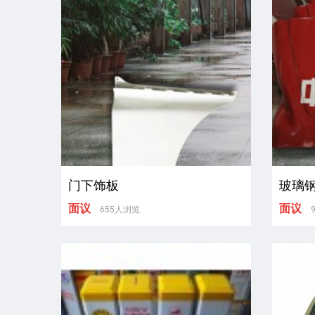
门下饰板
玻璃
面议
面议
655人浏览