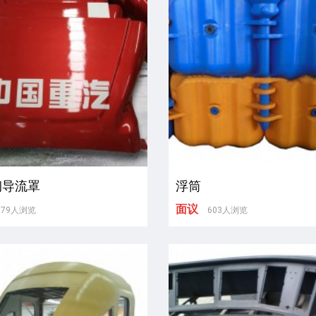
钢导流罩
浮筒
面议
979人浏览
603人浏览