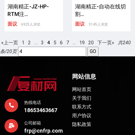
湖南精正-JZ-HP-
湖南精正-自动在线切
RTM注...
割...
面议
面议
6925人浏览
3145人浏览
«上一页
1
2
…
3
4
5
6
7
…
19
20
下一页»
共240
条/20页
网站信息
网站首页
关于我们
热线电话
联系方式
18653463667
用户协议
公司邮箱
隐私政策
frp@cnfrp.com